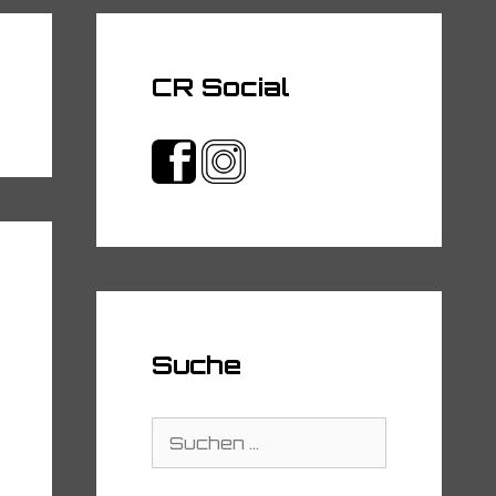
CR Social
Suche
Suche
nach: